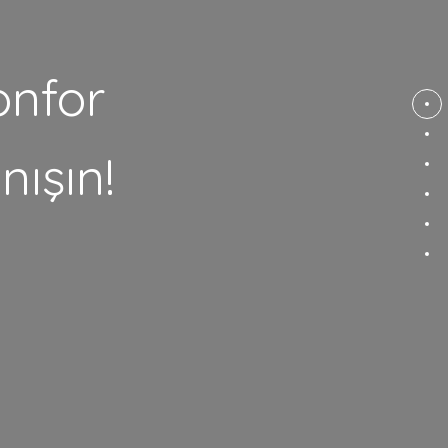
onfor
nışın!